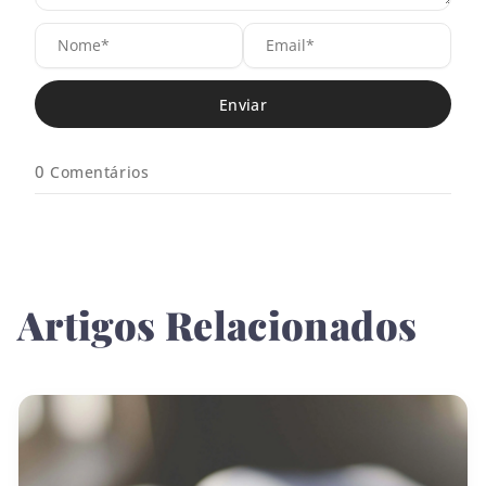
N
E
o
m
m
a
e
i
*
l
*
0
Comentários
Artigos Relacionados