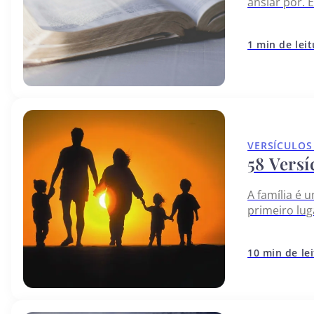
ansiar por. 
sua substân
1 min de lei
VERSÍCULOS
58 Versí
A família é 
primeiro lug
ambiente de
10 min de le