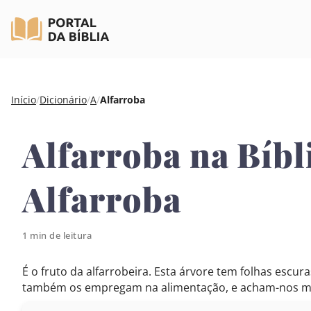
Pular
Início
/
Dicionário
/
A
/
Alfarroba
para
o
Alfarroba na Bíbl
conteúdo
Alfarroba
1 min de leitura
É o fruto da alfarrobeira. Esta árvore tem folhas escu
também os empregam na alimentação, e acham-nos muito