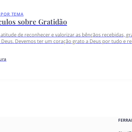
 POR TEMA
culos sobre Gratidão
a atitude de reconhecer e valorizar as bênçãos recebidas,
 Deus. Devemos ter um coração grato a Deus por tudo e r
os devemos a ele. Quando cultivamos gratidão em nossos
tura
FERRA