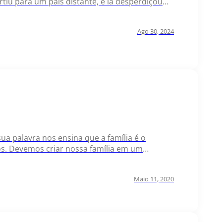
rtiu para um país distante, e lá desperdiçou
u uma grande fome…
Ago 30, 2024
sua palavra nos ensina que a família é o
os. Devemos criar nossa família em um
rtalecer nossos…
Maio 11, 2020