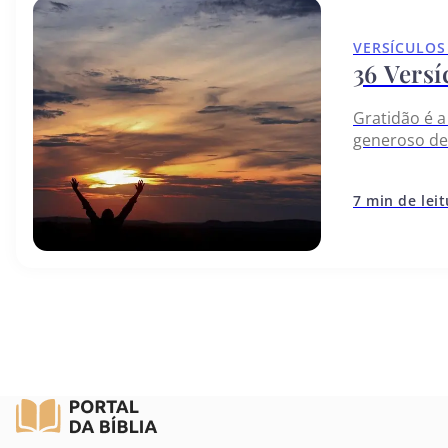
VERSÍCULOS
36 Versí
Gratidão é 
generoso de
temos e som
7 min de lei