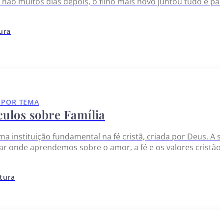
E não muitos dias depois, o filho mais novo juntou tudo e pa
cia com vida desregrada. E quando ele gastou tudo, surgi
tura
 POR TEMA
culos sobre Família
uma instituição fundamental na fé cristã, criada por Deus. A 
ar onde aprendemos sobre o amor, a fé e os valores cristã
 apoio e cuidado, zelando pela vida de cada membro. Ao fo
itura