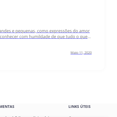
 grandes e pequenas, como expressões do amor
econhecer com humildade de que tudo o que
 corações, encontramos alegria mesmo em…
Maio 11, 2020
MENTAS
LINKS ÚTEIS