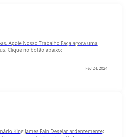
rrobas. Apoie Nosso Trabalho Faça agora uma
s. Clique no botão abaixo:
Fev 24, 2024
icionário King James Fain Desejar ardentemente;