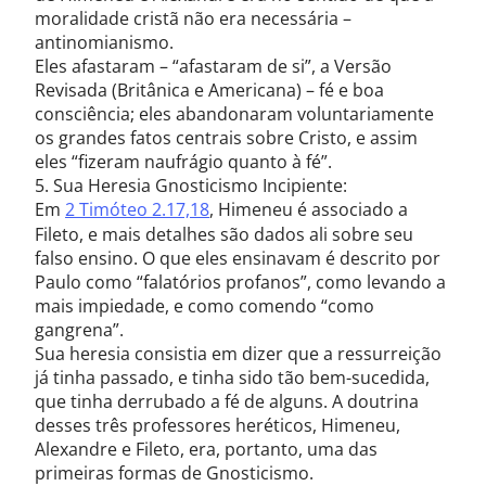
moralidade cristã não era necessária –
antinomianismo.
Eles afastaram – “afastaram de si”, a Versão
Revisada (Britânica e Americana) – fé e boa
consciência; eles abandonaram voluntariamente
os grandes fatos centrais sobre Cristo, e assim
eles “fizeram naufrágio quanto à fé”.
5. Sua Heresia Gnosticismo Incipiente:
Em
2 Timóteo 2.17,18
, Himeneu é associado a
Fileto, e mais detalhes são dados ali sobre seu
falso ensino. O que eles ensinavam é descrito por
Paulo como “falatórios profanos”, como levando a
mais impiedade, e como comendo “como
gangrena”.
Sua heresia consistia em dizer que a ressurreição
já tinha passado, e tinha sido tão bem-sucedida,
que tinha derrubado a fé de alguns. A doutrina
desses três professores heréticos, Himeneu,
Alexandre e Fileto, era, portanto, uma das
primeiras formas de Gnosticismo.