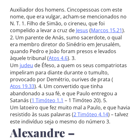
Auxiliador dos homens. Cincopessoas com este
nome, que era vulgar, acham-se mencionados no
N. T. 1. Filho de Simão, o cireneu, que foi
compelido a levar a cruz de
Jesus
(
Marcos 15.21
).
2. Um parente de Anás, sumo sacerdote, o qual
era membro diretor do Sinédrio em Jerusalém,
quando Pedro e João foram presos e levados
àquele tribunal (
Atos 4.6
). 3.
Um
judeu
de Éfeso, a quem os seus compatriotas
impeliram para diante durante o tumulto,
provocado por Demétrio, ourives de prata (
Atos 19.33
). 4. Um convertido que tinha
abandonado a sua fé, e que Paulo entregou a
Satanás (
1 Timóteo 1.1
– 1 Timóteo 20). 5.
Um latoeiro que fez muito mal a Paulo, e que havia
resistido às suas palavras (
2 Timóteo 4.14
) – talvez
este indivíduo seja o mesmo do número 3.
Alexandre –