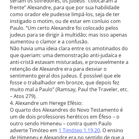
seriam os sofredores, os judeus “colocaram à
frente” Alexandre, para que por sua habilidade
como orador ele pudesse limpá-los, seja de ter
instigado o motim, ou de estar em conluio com
Paulo. “Um certo Alexandre foi colocado pelos
judeus para se dirigir à multidão; mas isso apenas
aumentou o clamor e a confusão.
Não havia uma ideia clara entre os amotinados do
que queriam: uma demonstração anti-judaica e
anti-cristã estavam misturadas, e provavelmente a
retenção de Alexandre era para desviar o
sentimento geral dos judeus. É possível que ele
fosse o trabalhador em bronze, que depois fez
muito mal a Paulo” (Ramsay, Paul the Traveler, etc.
– Atos 279).
4. Alexandre um Herege Efésio:
O quarto dos Alexandres do Novo Testamento é
um de dois professores heréticos em Éfeso – o
outro sendo Himeneu – contra quem Paulo
adverte Timóteo em
1 Timóteo 1.19,20
. O ensino
de Himeneu e Alexandre era no sentido de que a