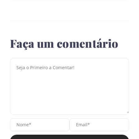
Faça um comentário
N
E
o
m
m
a