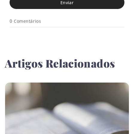
e
i
*
l
*
0
Comentários
Artigos Relacionados