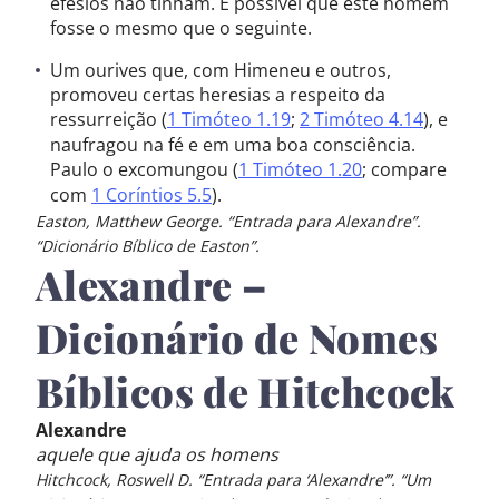
efésios não tinham. É possível que este homem
fosse o mesmo que o seguinte.
Um ourives que, com Himeneu e outros,
promoveu certas heresias a respeito da
ressurreição (
1 Timóteo 1.19
;
2 Timóteo 4.14
), e
naufragou na fé e em uma boa consciência.
Paulo o excomungou (
1 Timóteo 1.20
; compare
com
1 Coríntios 5.5
).
Easton, Matthew George. “Entrada para Alexandre”.
“Dicionário Bíblico de Easton”.
Alexandre –
Dicionário de Nomes
Bíblicos de Hitchcock
Alexandre
aquele que ajuda os homens
Hitchcock, Roswell D. “Entrada para ‘Alexandre’”. “Um