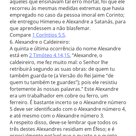
aqueles que ensinavam tal erro mortal, foi que ele
recorreu às mesmas medidas extremas que havia
empregado no caso da pessoa imoral em Corinto;
ele entregou Himeneu e Alexandre a Satanás, para
que aprendessem a não blasfemar.
Compare
1 Coríntios 5.5
.
6. Alexandre o Caldeireiro:
A quinta e última ocorrência do nome Alexandre
está em
2 Timóteo 4.14,15
, “Alexandre, o
caldeireiro, me fez muito mal: o Senhor lhe
retribuirá segundo as suas obras: de quem tu
também guarda-te (a Versão do Rei Jaime “de
quem tu também te guardes”); pois ele resistiu
fortemente às nossas palavras.” Este Alexandre
era um trabalhador em cobre ou ferro, um
ferreiro. É bastante incerto se o Alexandre número
5 deve ser identificado com o Alexandre número 4,
e até mesmo com o Alexandre número 3.
A respeito disso, deve-se lembrar que todos os
três destes Alexandres residiam em Éfeso; e é
especialmente notável que o quarto e o quinto