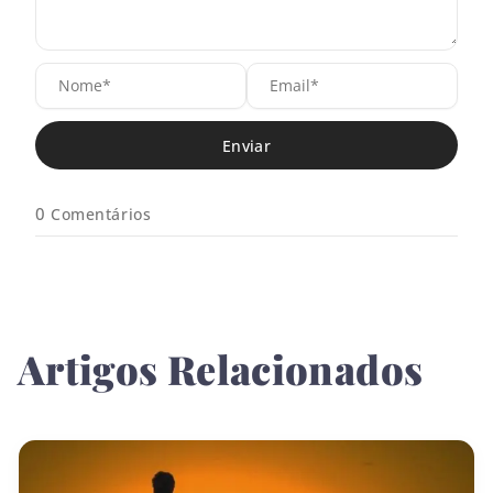
N
E
o
m
m
a
e
i
*
l
*
0
Comentários
Artigos Relacionados