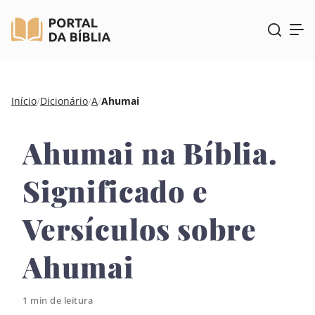
Pular
Início
/
Dicionário
/
A
/
Ahumai
para
o
Ahumai na Bíblia.
conteúdo
Significado e
Versículos sobre
Ahumai
1 min de leitura