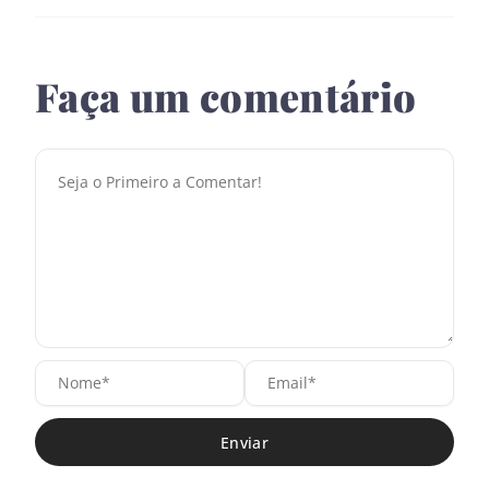
Faça um comentário
N
E
o
m
m
a
e
i
*
l