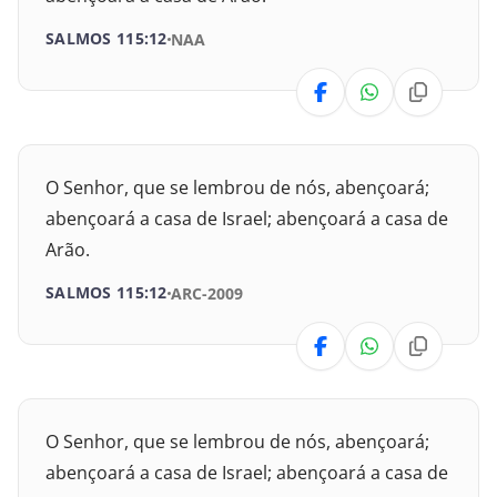
I Crônicas
SALMOS 115:12
NAA
II Crônicas
Esdras
Neemias
O Senhor, que se lembrou de nós, abençoará;
abençoará a casa de Israel; abençoará a casa de
Ester
Arão.
Jó
SALMOS 115:12
ARC-2009
Salmos
Provérbios
O Senhor, que se lembrou de nós, abençoará;
Eclesiastes
abençoará a casa de Israel; abençoará a casa de
Cânticos