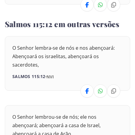
Números
Salmos 115:12 em outras versões
Deuteronômio
Josué
O Senhor lembra-se de nós e nos abençoará:
Juízes
Abençoará os israelitas, abençoará os
sacerdotes,
Rute
SALMOS 115:12
NVI
I Samuel
II Samuel
I Reis
O Senhor lembrou-se de nós; ele nos
II Reis
abençoará; abençoará a casa de Israel,
abençoará a casa de Arão.