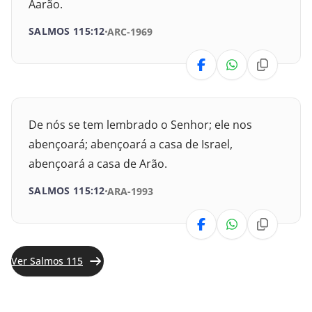
Aarão.
SALMOS 115:12
ARC-1969
Isaías
Jeremias
Lamentações
De nós se tem lembrado o Senhor; ele nos
Ezequiel
abençoará; abençoará a casa de Israel,
abençoará a casa de Arão.
Daniel
SALMOS 115:12
ARA-1993
Oséias
Joel
Ver Salmos 115
Amós
Obadias