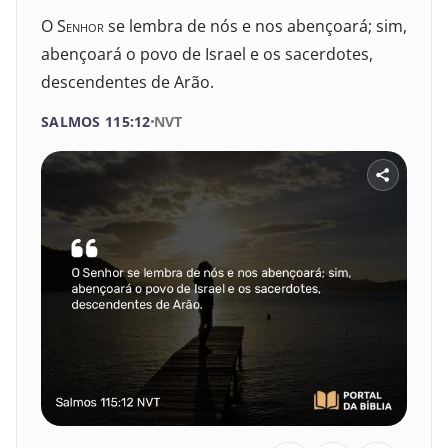
O S
enhor
se lembra de nós e nos abençoará; sim,
abençoará o povo de Israel e os sacerdotes,
descendentes de Arão.
SALMOS 115:12
NVT
SELECIONE UM LIVRO
SELECIONE O VERSÍCULO
1
2
3
4
5
6
VELHO TESTAMENTO
7
8
9
10
11
12
Gênesis
13
14
15
16
17
18
Êxodo
Levítico