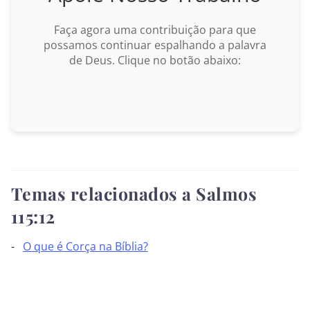
Marcos
Faça agora uma contribuição para que
possamos continuar espalhando a palavra
Lucas
de Deus. Clique no botão abaixo:
João
Atos
BUSCAR
Romanos
Temas relacionados a Salmos
I Coríntios
115:12
II Coríntios
O que é Corça na Bíblia?
Gálatas
Efésios