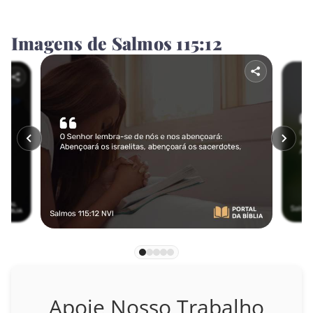
Jonas
Imagens de Salmos 115:12
Miquéias
Naum
Habacuque
Sofonias
Ageu
Zacarias
Malaquias
NOVO TESTAMENTO
Apoie Nosso Trabalho
Mateus