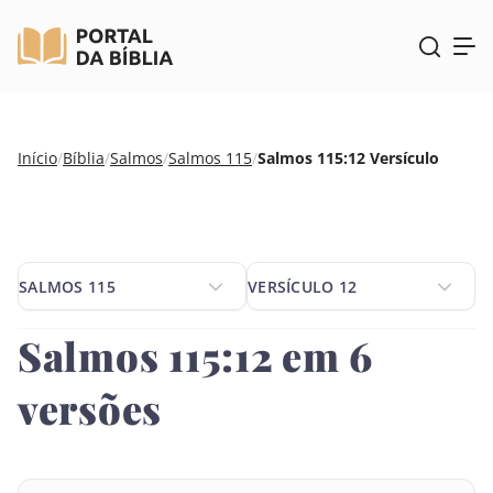
Pular
Início
/
Bíblia
/
Salmos
/
Salmos 115
/
Salmos 115:12 Versículo
para
o
conteúdo
SALMOS 115
VERSÍCULO 12
SALMOS 115
VERSÍCULO 12
Salmos 115:12 em 6
versões