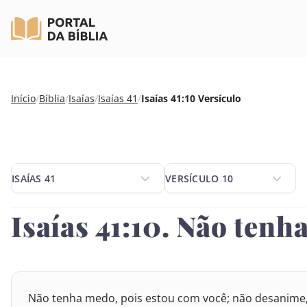
Pular
Início
/
Bíblia
/
Isaías
/
Isaías 41
/
Isaías 41:10 Versículo
para
o
conteúdo
ISAÍAS 41
VERSÍCULO 10
ISAÍAS 41
VERSÍCULO 10
Isaías 41:10. Não tenh
SELECIONE UM LIVRO
SELECIONE O VERSÍCULO
1
2
3
4
5
6
8
9
10
11
12
1
VELHO TESTAMENTO
Não tenha medo, pois estou com você; não desanime, p