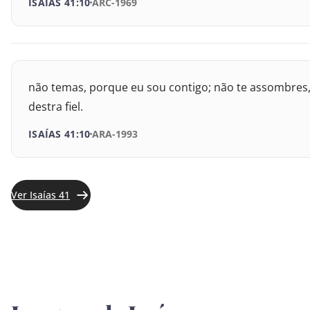
ISAÍAS 41:10
ARC-1969
Joel
Amós
Obadias
não temas, porque eu sou contigo; não te assombres, 
destra fiel.
Jonas
ISAÍAS 41:10
ARA-1993
Miquéias
Naum
Ver Isaías 41
Habacuque
Sofonias
Ageu
Zacarias