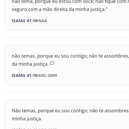
não tema, porque eu estou com você; não fique com me
Provérbios
seguro com a mão direita da minha justiça.”
ISAÍAS 41:10
NAA
Eclesiastes
Cânticos
Isaías
não temas, porque eu sou contigo; não te assombres, 
da minha justiça.
Jeremias
ISAÍAS 41:10
ARC-2009
Lamentações
Ezequiel
Daniel
Não temas, porque eu sou contigo; não te assombres, 
minha justiça.
Oséias