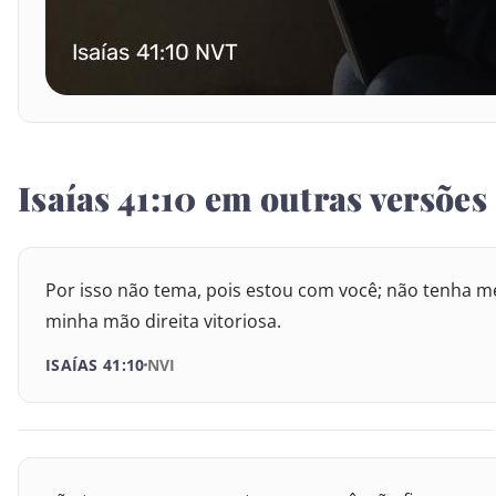
I Reis
II Reis
I Crônicas
Isaías 41:10 em outras versões
II Crônicas
Esdras
Por isso não tema, pois estou com você; não tenha med
Neemias
minha mão direita vitoriosa.
ISAÍAS 41:10
NVI
Ester
Jó
Salmos