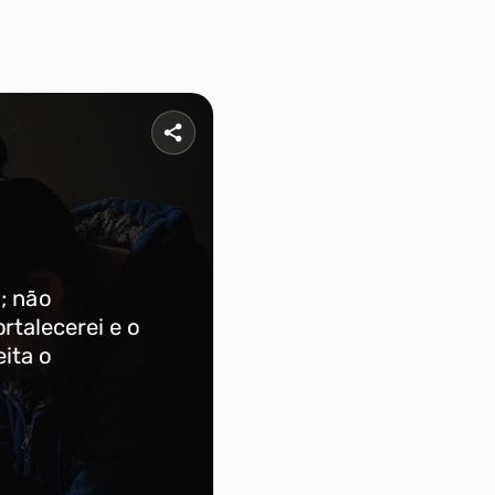
0
21
7
28