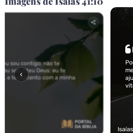
Imagens de Isaías 41:10
Malaquias
NOVO TESTAMENTO
Mateus
Marcos
Lucas
João
Atos
Romanos
I Coríntios