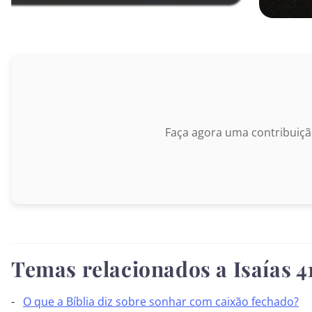
II Coríntios
Gálatas
Efésios
Filipenses
Faça agora uma contribuiçã
Colossenses
I Tessalonicenses
II Tessalonicenses
I Timóteo
Temas relacionados a Isaías 4
II Timóteo
O que a Bíblia diz sobre sonhar com caixão fechado?
Tito