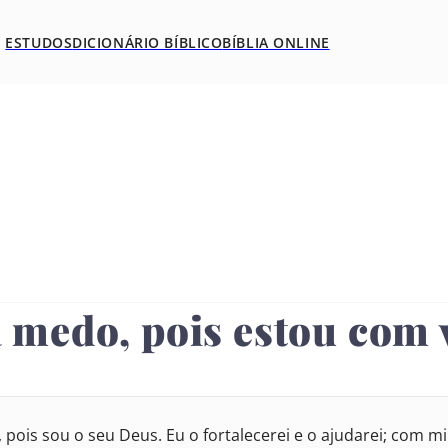
ESTUDOS
DICIONÁRIO BÍBLICO
BÍBLIA ONLINE
a medo, pois estou com 
7
3
14
ois sou o seu Deus. Eu o fortalecerei e o ajudarei; com m