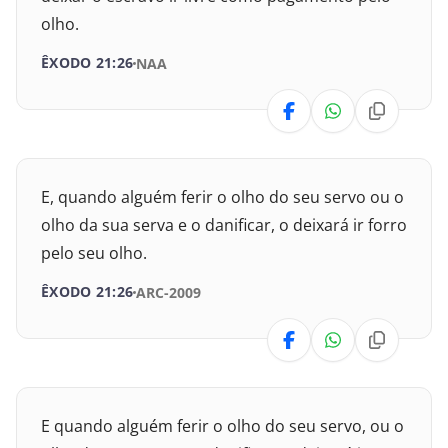
olho.
II Crônicas
ÊXODO 21:26
NAA
Esdras
Neemias
Ester
E, quando alguém ferir o olho do seu servo ou o
olho da sua serva e o danificar, o deixará ir forro
Jó
pelo seu olho.
Salmos
ÊXODO 21:26
ARC-2009
Provérbios
Eclesiastes
Cânticos
E quando alguém ferir o olho do seu servo, ou o