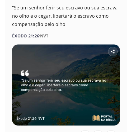
“Se um senhor ferir seu escravo ou sua escrava
no olho e o cegar, libertará o escravo como
compensação pelo olho.
ÊXODO 21:26
NVT
SELECIONE UM LIVRO
SELECIONE O VERSÍCULO
1
2
3
4
5
6
VELHO TESTAMENTO
7
8
9
10
11
12
Gênesis
13
14
15
16
17
18
Êxodo
19
20
21
22
23
24
Levítico