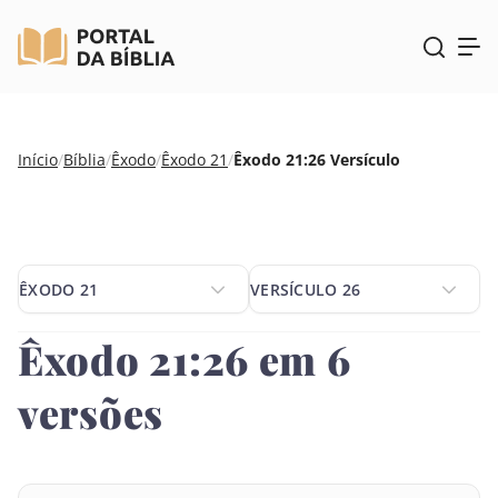
Pular
Início
/
Bíblia
/
Êxodo
/
Êxodo 21
/
Êxodo 21:26 Versículo
para
o
conteúdo
ÊXODO 21
VERSÍCULO 26
ÊXODO 21
VERSÍCULO 26
Êxodo 21:26 em 6
versões