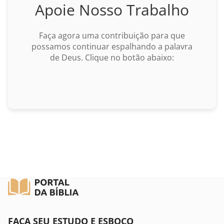
Marcos
Apoie Nosso Trabalho
Lucas
Faça agora uma contribuição para que
possamos continuar espalhando a palavra
BUSCAR
João
de Deus. Clique no botão abaixo:
Atos
Romanos
I Coríntios
II Coríntios
Gálatas
Efésios
FAÇA SEU ESTUDO E ESBOÇO
Filipenses