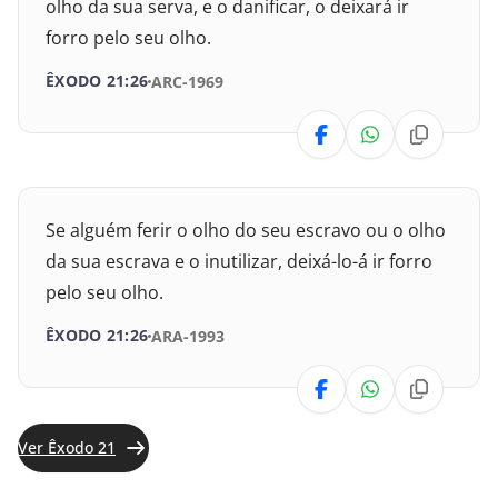
olho da sua serva, e o danificar, o deixará ir
Isaías
forro pelo seu olho.
Jeremias
ÊXODO 21:26
ARC-1969
Lamentações
Ezequiel
Se alguém ferir o olho do seu escravo ou o olho
Daniel
da sua escrava e o inutilizar, deixá-lo-á ir forro
pelo seu olho.
Oséias
ÊXODO 21:26
ARA-1993
Joel
Amós
Ver Êxodo 21
Obadias