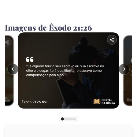
Jonas
Miquéias
Imagens de Êxodo 21:26
Naum
Habacuque
Sofonias
Ageu
Zacarias
Malaquias
NOVO TESTAMENTO
Mateus