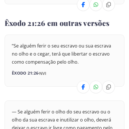
Números
25
26
27
28
29
30
Deuteronômio
31
32
33
34
35
36
Êxodo 21:26 em outras versões
Josué
Juízes
“Se alguém ferir o seu escravo ou sua escrava
no olho e o cegar, terá que libertar o escravo
Rute
como compensação pelo olho.
I Samuel
ÊXODO 21:26
NVI
II Samuel
I Reis
— Se alguém ferir o olho do seu escravo ou o
II Reis
olho da sua escrava e inutilizar o olho, deverá
I Crônicas
deixar o escravo ir livre como pagamento pelo