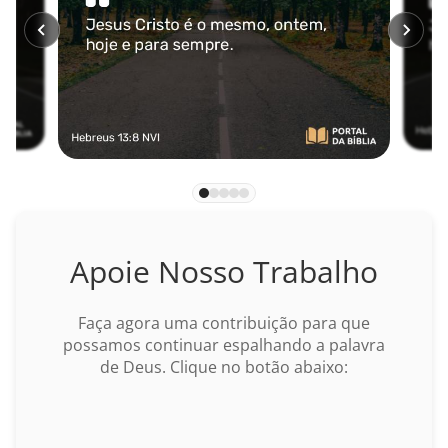
Miquéias
Naum
Habacuque
Sofonias
Ageu
Zacarias
Apoie Nosso Trabalho
Malaquias
Faça agora uma contribuição para que
NOVO TESTAMENTO
possamos continuar espalhando a palavra
de Deus. Clique no botão abaixo:
Mateus
BUSCAR
Marcos