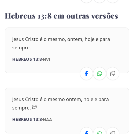
Deuteronômio
Hebreus 13:8 em outras versões
Josué
Juízes
Jesus Cristo é o mesmo, ontem, hoje e para
sempre.
Rute
HEBREUS 13:8
NVI
I Samuel
II Samuel
I Reis
Jesus Cristo é o mesmo ontem, hoje e para
II Reis
sempre.
HEBREUS 13:8
NAA
I Crônicas