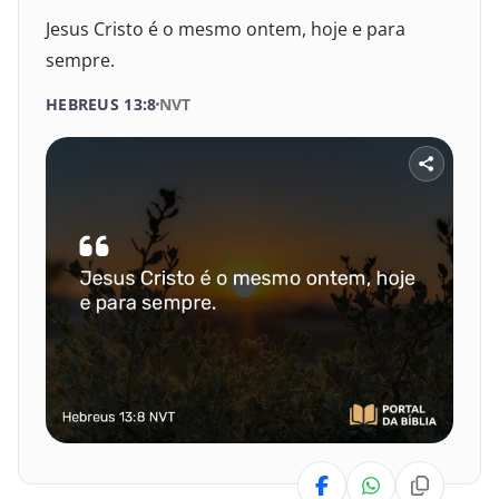
Jesus Cristo é o mesmo ontem, hoje e para
sempre.
HEBREUS 13:8
NVT
SELECIONE UM LIVRO
SELECIONE O VERSÍCULO
1
2
3
4
5
6
VELHO TESTAMENTO
7
8
9
10
11
12
Gênesis
13
14
15
16
17
18
Êxodo
19
20
21
22
23
24
Levítico
Números
25