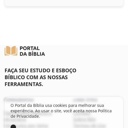
Lucas
João
Atos
Romanos
I Coríntios
FAÇA SEU ESTUDO E ESBOÇO
II Coríntios
BÍBLICO COM AS NOSSAS
FERRAMENTAS.
Gálatas
FERRAMENTAS
LINKS ÚTEIS
Efésios
O Portal da Bíblia usa cookies para melhorar sua
experiência. Ao usar o site, você aceita nossa Política
Significados bíblicos e
Contato
Filipenses
de Privacidade.
dicionário
Sobre Nós
Versículos por tema
Termos de Uso