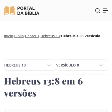
Pular
Início
/
Bíblia
/
Hebreus
/
Hebreus 13
/
Hebreus 13:8 Versículo
para
o
conteúdo
HEBREUS 13
VERSÍCULO 8
HEBREUS 13
VERSÍCULO 8
Hebreus 13:8 em 6
versões