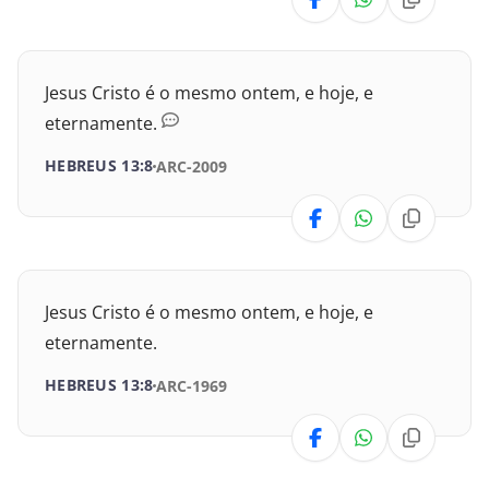
II Crônicas
Esdras
Jesus Cristo é o mesmo ontem, e hoje, e
Neemias
eternamente.
Ester
HEBREUS 13:8
ARC-2009
Jó
Salmos
Jesus Cristo é o mesmo ontem, e hoje, e
Provérbios
eternamente.
Eclesiastes
HEBREUS 13:8
ARC-1969
Cânticos
Isaías