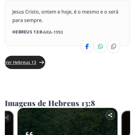
Jeremias
Jesus Cristo, ontem e hoje, é o mesmo e o será
para sempre.
Lamentações
HEBREUS 13:8
ARA-1993
Ezequiel
Daniel
Ver Hebreus 13
Oséias
Joel
Amós
Imagens de Hebreus 13:8
Obadias
Jonas