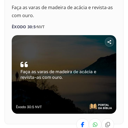
Faça as varas de madeira de acácia e revista-as
com ouro.
ÊXODO 30:5
NVT
SELECIONE UM LIVRO
SELECIONE O VERSÍCULO
1
2
3
4
5
6
VELHO TESTAMENTO
7
8
9
10
11
12
Gênesis
13
14
15
16
17
18
Êxodo
19
20
21
22
23
24
Levítico
Números
25
26
27
28
29
30