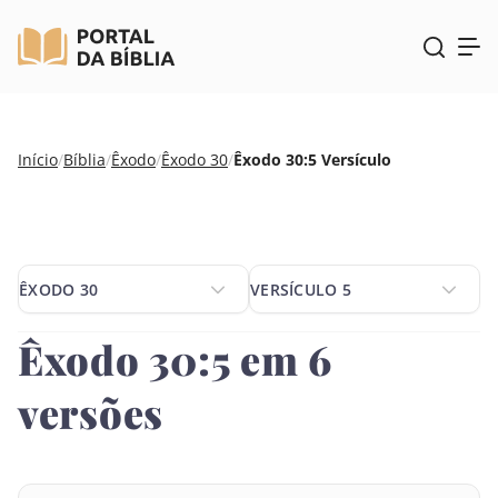
Pular
Início
/
Bíblia
/
Êxodo
/
Êxodo 30
/
Êxodo 30:5 Versículo
para
o
conteúdo
ÊXODO 30
VERSÍCULO 5
ÊXODO 30
VERSÍCULO 5
Êxodo 30:5 em 6
versões