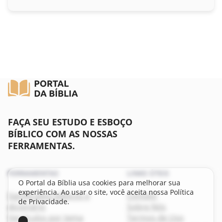
Lucas
João
Atos
Romanos
I Coríntios
FAÇA SEU ESTUDO E ESBOÇO
II Coríntios
BÍBLICO COM AS NOSSAS
FERRAMENTAS.
Gálatas
FERRAMENTAS
LINKS ÚTEIS
Efésios
O Portal da Bíblia usa cookies para melhorar sua
experiência. Ao usar o site, você aceita nossa Política
Significados bíblicos e
Contato
Filipenses
de Privacidade.
dicionário
Sobre Nós
Versículos por tema
Termos de Uso