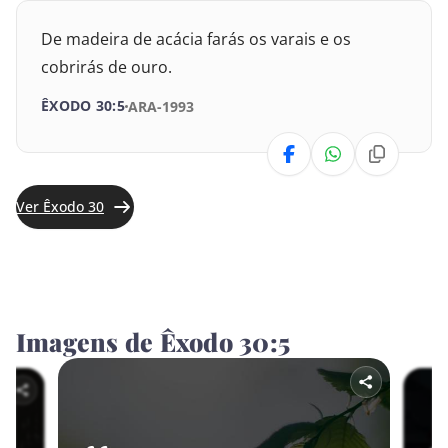
Jeremias
De madeira de acácia farás os varais e os
cobrirás de ouro.
Lamentações
ÊXODO 30:5
ARA-1993
Ezequiel
Daniel
Ver Êxodo 30
Oséias
Joel
Amós
Imagens de Êxodo 30:5
Obadias
Jonas