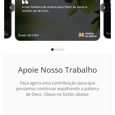
Miquéias
Naum
Habacuque
Sofonias
Ageu
Zacarias
Apoie Nosso Trabalho
Malaquias
Faça agora uma contribuição para que
NOVO TESTAMENTO
possamos continuar espalhando a palavra
de Deus. Clique no botão abaixo:
Mateus
BUSCAR
Marcos