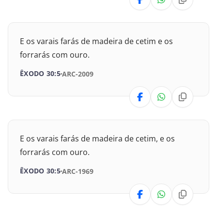
II Crônicas
Esdras
E os varais farás de madeira de cetim e os
Neemias
forrarás com ouro.
Ester
ÊXODO 30:5
ARC-2009
Jó
Salmos
E os varais farás de madeira de cetim, e os
Provérbios
forrarás com ouro.
Eclesiastes
ÊXODO 30:5
ARC-1969
Cânticos
Isaías