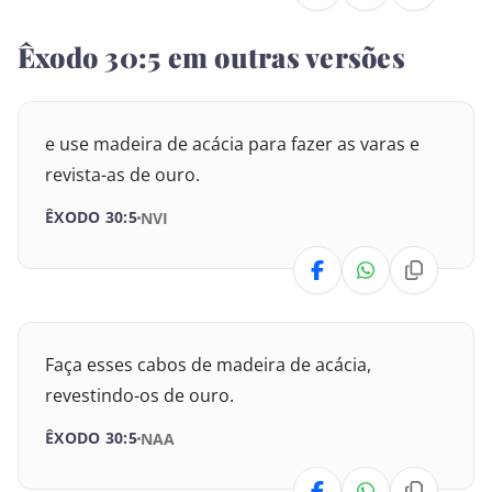
Deuteronômio
31
32
33
34
35
36
Êxodo 30:5 em outras versões
Josué
37
38
Juízes
e use madeira de acácia para fazer as varas e
revista-as de ouro.
Rute
ÊXODO 30:5
NVI
I Samuel
II Samuel
I Reis
Faça esses cabos de madeira de acácia,
II Reis
revestindo-os de ouro.
ÊXODO 30:5
NAA
I Crônicas