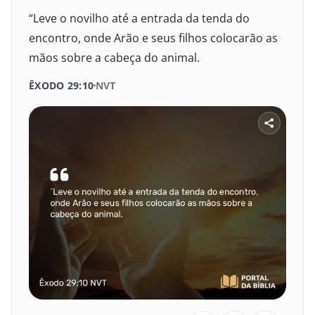
“Leve o novilho até a entrada da tenda do
encontro, onde Arão e seus filhos colocarão as
mãos sobre a cabeça do animal.
ÊXODO 29:10
NVT
SELECIONE UM LIVRO
SELECIONE O VERSÍCULO
1
2
3
4
5
6
VELHO TESTAMENTO
7
8
9
10
11
12
Gênesis
13
14
15
16
17
18
Êxodo
19
20
21
22
23
24
Levítico