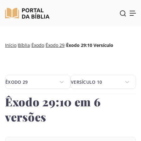
Pular
Início
/
Bíblia
/
Êxodo
/
Êxodo 29
/
Êxodo 29:10 Versículo
para
o
conteúdo
ÊXODO 29
VERSÍCULO 10
ÊXODO 29
VERSÍCULO 10
Êxodo 29:10 em 6
versões