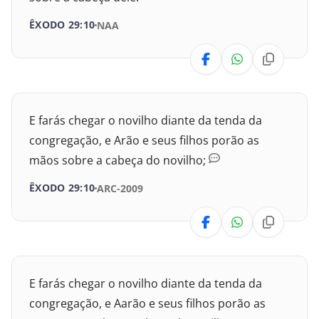
I Crônicas
ÊXODO 29:10
NAA
II Crônicas
Esdras
Neemias
E farás chegar o novilho diante da tenda da
congregação, e Arão e seus filhos porão as
Ester
mãos sobre a cabeça do novilho;
Jó
ÊXODO 29:10
ARC-2009
Salmos
Provérbios
E farás chegar o novilho diante da tenda da
Eclesiastes
congregação, e Aarão e seus filhos porão as
Cânticos