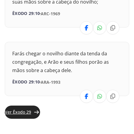
suas mãos sobre a cabeça do novilho;
Isaías
ÊXODO 29:10
ARC-1969
Jeremias
Lamentações
Farás chegar o novilho diante da tenda da
Ezequiel
congregação, e Arão e seus filhos porão as
mãos sobre a cabeça dele.
Daniel
ÊXODO 29:10
ARA-1993
Oséias
Joel
Ver Êxodo 29
Amós
Obadias