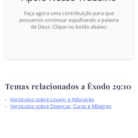
Marcos
Faça agora uma contribuição para que
possamos continuar espalhando a palavra
Lucas
de Deus. Clique no botão abaixo:
João
Atos
BUSCAR
Romanos
I Coríntios
Temas relacionados a Êxodo 29:10
II Coríntios
Versículos sobre Louvor e Adoração
Versículos sobre Doenças, Curas e Milagres
Gálatas
Efésios