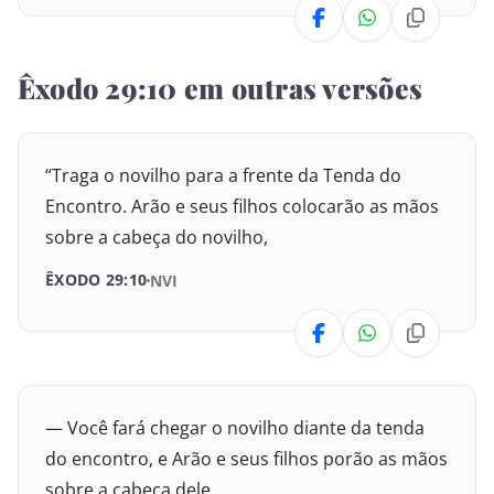
Números
25
26
27
28
29
30
Êxodo 29:10 em outras versões
Deuteronômio
31
32
33
34
35
36
Josué
37
38
39
40
41
42
“Traga o novilho para a frente da Tenda do
Juízes
Encontro. Arão e seus filhos colocarão as mãos
43
44
45
46
sobre a cabeça do novilho,
Rute
ÊXODO 29:10
NVI
I Samuel
II Samuel
I Reis
— Você fará chegar o novilho diante da tenda
II Reis
do encontro, e Arão e seus filhos porão as mãos
sobre a cabeça dele.