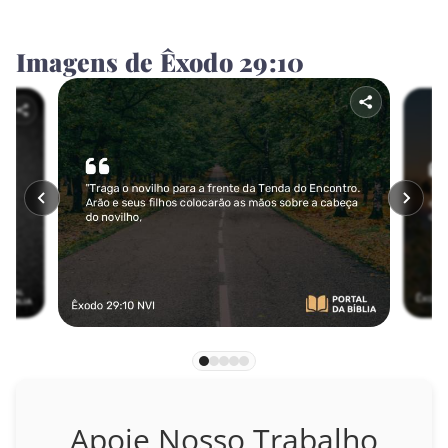
Jonas
Imagens de Êxodo 29:10
Miquéias
Naum
Habacuque
Sofonias
Ageu
Zacarias
Malaquias
NOVO TESTAMENTO
Apoie Nosso Trabalho
Mateus