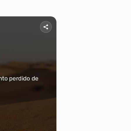
0
21
7
28