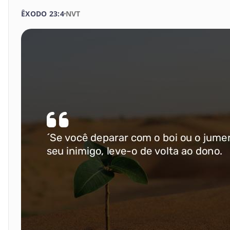
Gênesis
ÊXODO 23:4
NVT
15
16
17
18
19
2
Êxodo
22
23
24
25
26
2
Levítico
29
30
31
32
33
Números
BUSCAR
Deuteronômio
Josué
Juízes
Rute
I Samuel
II Samuel