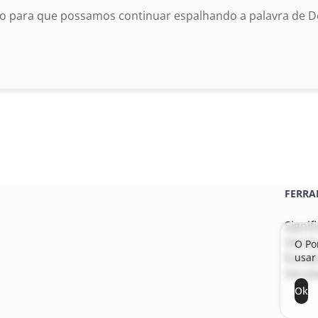
o para que possamos continuar espalhando a palavra de De
FERRA
Signif
Versí
O Po
Estudo
usar 
Versõe
Ok