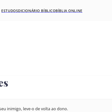
ESTUDOS
DICIONÁRIO BÍBLICO
BÍBLIA ONLINE
es
7
3
14
eu inimigo, leve-o de volta ao dono.