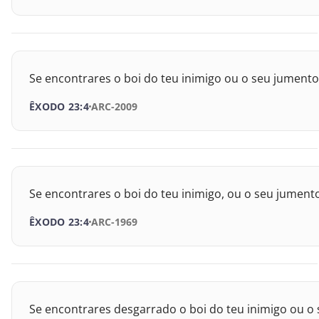
Provérbios
Eclesiastes
Se encontrares o boi do teu inimigo ou o seu jumento
Cânticos
ÊXODO 23:4
ARC-2009
Isaías
Jeremias
Lamentações
Se encontrares o boi do teu inimigo, ou o seu jumento
ÊXODO 23:4
ARC-1969
Ezequiel
Daniel
Oséias
Se encontrares desgarrado o boi do teu inimigo ou o 