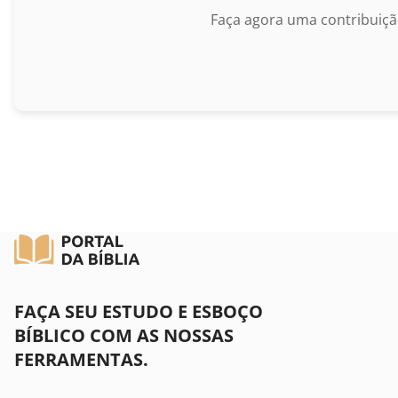
II Coríntios
Faça agora uma contribuiçã
Gálatas
Efésios
Filipenses
Colossenses
I Tessalonicenses
II Tessalonicenses
I Timóteo
FAÇA SEU ESTUDO E ESBOÇO
BÍBLICO COM AS NOSSAS
II Timóteo
FERRAMENTAS.
Tito