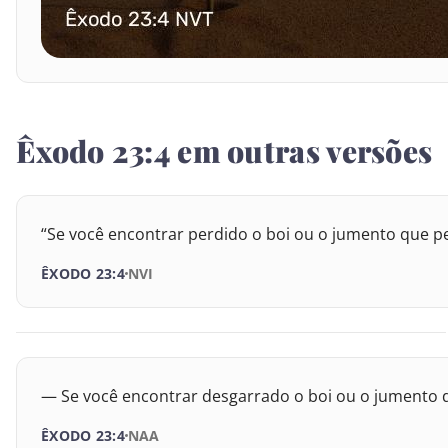
I Reis
II Reis
Êxodo 23:4 em outras versões
I Crônicas
II Crônicas
“Se você encontrar perdido o boi ou o jumento que per
Esdras
ÊXODO 23:4
NVI
Neemias
Ester
Jó
— Se você encontrar desgarrado o boi ou o jumento do 
Salmos
ÊXODO 23:4
NAA