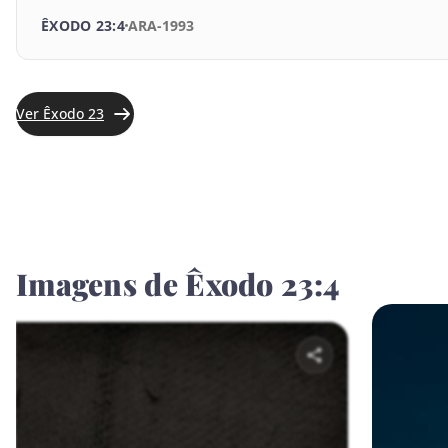
Joel
ÊXODO 23:4
ARA-1993
Amós
Obadias
Ver Êxodo 23
Jonas
Miquéias
Naum
Imagens de Êxodo 23:4
Habacuque
Sofonias
Ageu
Zacarias