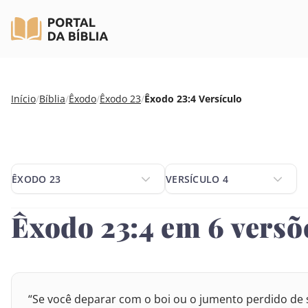
Pular
Início
/
Bíblia
/
Êxodo
/
Êxodo 23
/
Êxodo 23:4 Versículo
para
o
conteúdo
ÊXODO 23
VERSÍCULO 4
ÊXODO 23
VERSÍCULO 4
Êxodo 23:4 em 6 versõ
SELECIONE UM LIVRO
SELECIONE O VERSÍCULO
1
2
3
4
5
6
8
9
10
11
12
1
VELHO TESTAMENTO
“Se você deparar com o boi ou o jumento perdido de s