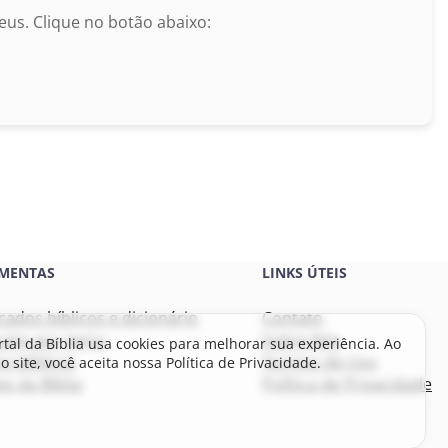
us. Clique no botão abaixo:
MENTAS
LINKS ÚTEIS
icados bíblicos e dicionário
Contato
culos por tema
Sobre Nós
rtal da Bíblia usa cookies para melhorar sua experiência. Ao
s bíblicos
Termos de Uso
o site, você aceita nossa Política de Privacidade.
s da Bíblia
Política de Privacidade