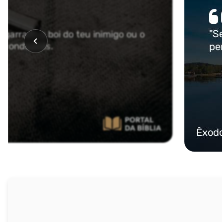
Malaquias
NOVO TESTAMENTO
Mateus
Marcos
Lucas
João
Atos
Romanos
I Coríntios