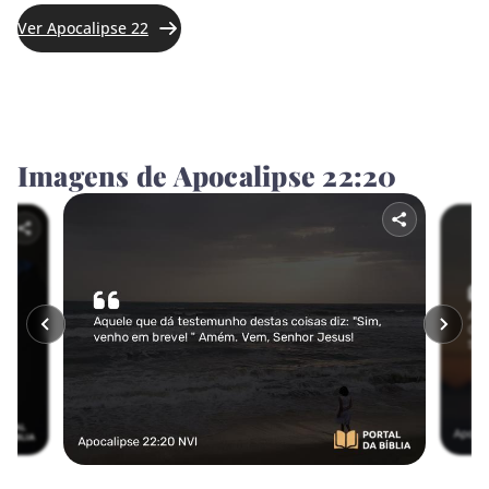
Jonas
Ver Apocalipse 22
Miquéias
Naum
Imagens de Apocalipse 22:20
Habacuque
Sofonias
Ageu
Zacarias
Malaquias
NOVO TESTAMENTO
Mateus