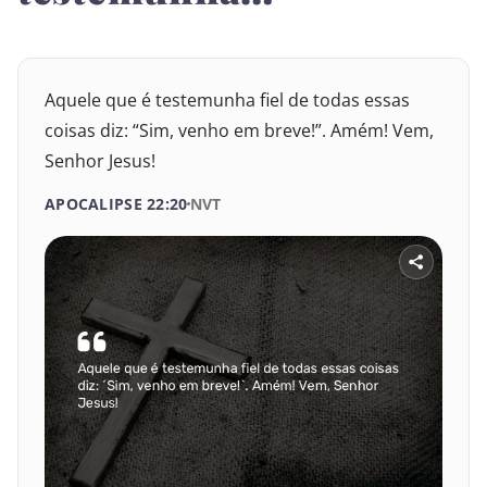
Aquele que é testemunha fiel de todas essas
coisas diz: “Sim, venho em breve!”. Amém! Vem,
Senhor Jesus!
SELECIONE UM LIVRO
SELECIONE O VERSÍCULO
APOCALIPSE 22:20
NVT
1
2
3
4
5
6
VELHO TESTAMENTO
7
8
9
10
11
12
Gênesis
13
14
15
16
17
18
Êxodo
19
20
21
Levítico