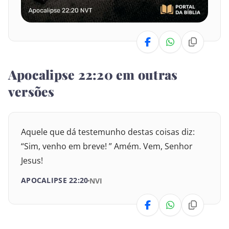
Números
Deuteronômio
Josué
Apocalipse 22:20 em outras
Juízes
versões
Rute
Aquele que dá testemunho destas coisas diz:
I Samuel
“Sim, venho em breve! ” Amém. Vem, Senhor
II Samuel
Jesus!
APOCALIPSE 22:20
NVI
I Reis
II Reis