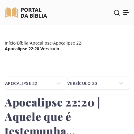
Pular
Início
/
Bíblia
/
Apocalipse
/
Apocalipse 22
/
para
Apocalipse 22:20 Versículo
o
conteúdo
APOCALIPSE 22
VERSÍCULO 20
APOCALIPSE 22
VERSÍCULO 20
Apocalipse 22:20 |
Aquele que é
testemunha…