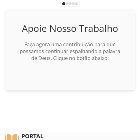
Marcos
Lucas
Apoie Nosso Trabalho
João
Faça agora uma contribuição para que
BUSCAR
possamos continuar espalhando a palavra
Atos
de Deus. Clique no botão abaixo:
Romanos
I Coríntios
II Coríntios
Gálatas
Efésios