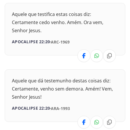
Isaías
Aquele que testifica estas coisas diz:
Certamente cedo venho. Amém. Ora vem,
Jeremias
Senhor Jesus.
Lamentações
APOCALIPSE 22:20
ARC-1969
Ezequiel
Daniel
Oséias
Aquele que dá testemunho destas coisas diz:
Certamente, venho sem demora. Amém! Vem,
Joel
Senhor Jesus!
Amós
APOCALIPSE 22:20
ARA-1993
Obadias