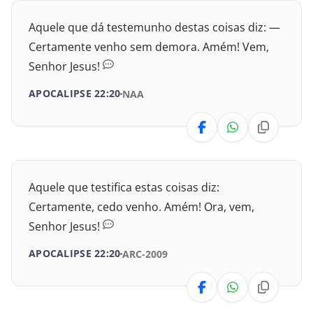
I Crônicas
Aquele que dá testemunho destas coisas diz: —
II Crônicas
Certamente venho sem demora. Amém! Vem,
Senhor Jesus!
Esdras
APOCALIPSE 22:20
NAA
Neemias
Ester
Jó
Aquele que testifica estas coisas diz:
Salmos
Certamente, cedo venho. Amém! Ora, vem,
Senhor Jesus!
Provérbios
APOCALIPSE 22:20
ARC-2009
Eclesiastes
Cânticos