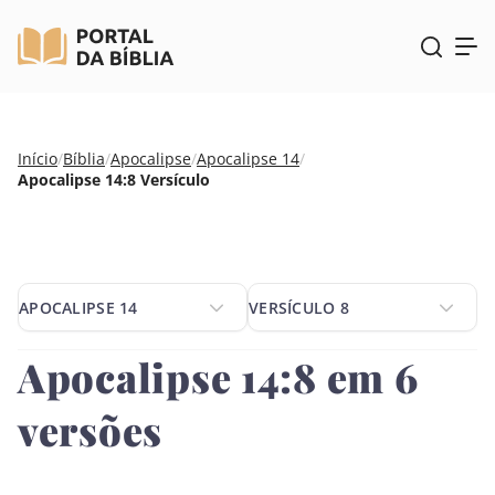
Pular
Início
/
Bíblia
/
Apocalipse
/
Apocalipse 14
/
para
Apocalipse 14:8 Versículo
o
conteúdo
APOCALIPSE 14
VERSÍCULO 8
APOCALIPSE 14
VERSÍCULO 8
Apocalipse 14:8 em 6
versões