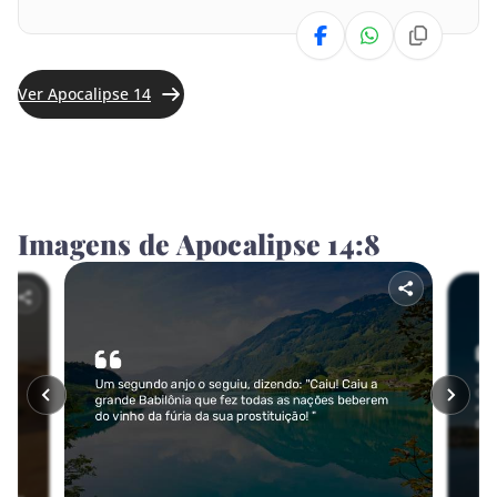
Obadias
Jonas
Ver Apocalipse 14
Miquéias
Naum
Habacuque
Imagens de Apocalipse 14:8
Sofonias
Ageu
Zacarias
Malaquias
NOVO TESTAMENTO