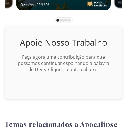
Mateus
Marcos
Lucas
Apoie Nosso Trabalho
João
Faça agora uma contribuição para que
Atos
possamos continuar espalhando a palavra
de Deus. Clique no botão abaixo:
Romanos
I Coríntios
BUSCAR
II Coríntios
Gálatas
Temas relacionados a Apocalipse
Efésios