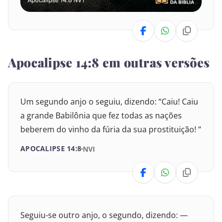
19
20
Levítico
Números
Deuteronômio
Apocalipse 14:8 em outras versões
Josué
Juízes
Um segundo anjo o seguiu, dizendo: “Caiu! Caiu
a grande Babilônia que fez todas as nações
Rute
beberem do vinho da fúria da sua prostituição! “
I Samuel
APOCALIPSE 14:8
NVI
II Samuel
I Reis
Seguiu-se outro anjo, o segundo, dizendo: —
II Reis