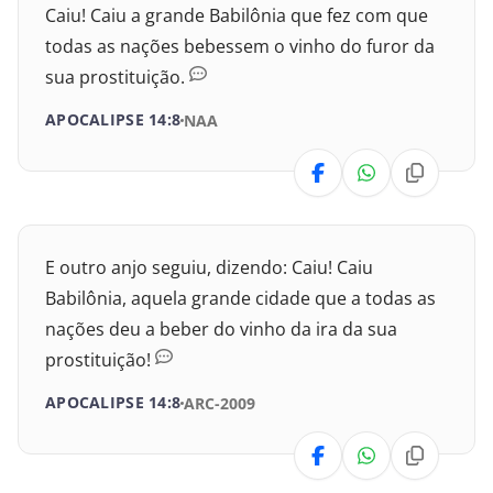
Caiu! Caiu a grande Babilônia que fez com que
todas as nações bebessem o vinho do furor da
I Crônicas
sua prostituição.
II Crônicas
APOCALIPSE 14:8
NAA
Esdras
Neemias
Ester
E outro anjo seguiu, dizendo: Caiu! Caiu
Babilônia, aquela grande cidade que a todas as
Jó
nações deu a beber do vinho da ira da sua
prostituição!
Salmos
APOCALIPSE 14:8
ARC-2009
Provérbios
Eclesiastes