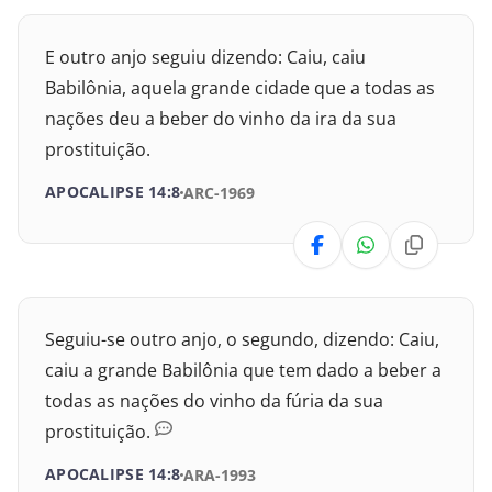
Cânticos
E outro anjo seguiu dizendo: Caiu, caiu
Isaías
Babilônia, aquela grande cidade que a todas as
nações deu a beber do vinho da ira da sua
Jeremias
prostituição.
Lamentações
APOCALIPSE 14:8
ARC-1969
Ezequiel
Daniel
Seguiu-se outro anjo, o segundo, dizendo: Caiu,
Oséias
caiu a grande Babilônia que tem dado a beber a
Joel
todas as nações do vinho da fúria da sua
prostituição.
Amós
APOCALIPSE 14:8
ARA-1993