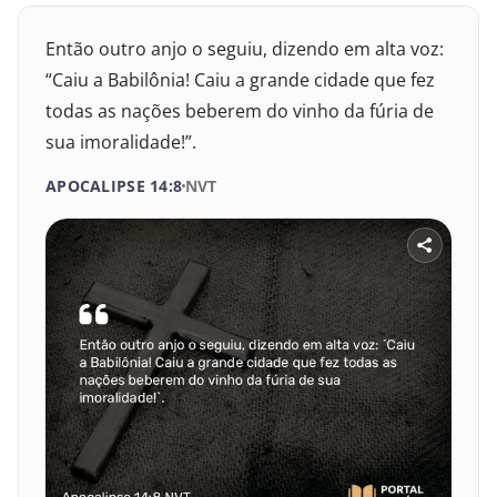
Então outro anjo o seguiu, dizendo em alta voz:
“Caiu a Babilônia! Caiu a grande cidade que fez
todas as nações beberem do vinho da fúria de
sua imoralidade!”.
APOCALIPSE 14:8
NVT
SELECIONE UM LIVRO
SELECIONE O VERSÍCULO
1
2
3
4
5
6
VELHO TESTAMENTO
7
8
9
10
11
12
Gênesis
13
14
15
16
17
18
Êxodo