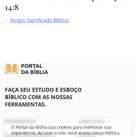
14:8
Filipenses
Amigo: Significado Bíblico
Colossenses
I Tessalonicenses
II Tessalonicenses
I Timóteo
II Timóteo
FAÇA SEU ESTUDO E ESBOÇO
BÍBLICO COM AS NOSSAS
Tito
FERRAMENTAS.
Filemom
FERRAMENTAS
LINKS ÚTEIS
O Portal da Bíblia usa cookies para melhorar sua
Hebreus
experiência. Ao usar o site, você aceita nossa Política
Significados bíblicos e
Contato