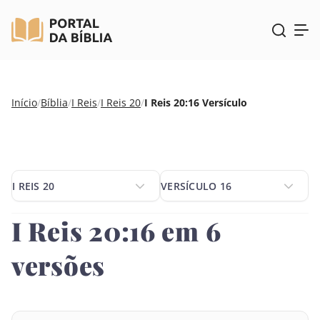
Pular
Início
/
Bíblia
/
I Reis
/
I Reis 20
/
I Reis 20:16 Versículo
para
o
conteúdo
I REIS 20
VERSÍCULO 16
I REIS 20
VERSÍCULO 16
I Reis 20:16 em 6
versões