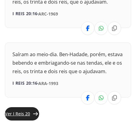
reis, os trinta e dois reis, que o ajudavam.
Isaías
I REIS 20:16
ARC-1969
Jeremias
Lamentações
Saíram ao meio-dia. Ben-Hadade, porém, estava
Ezequiel
bebendo e embriagando-se nas tendas, ele e os
reis, os trinta e dois reis que o ajudavam.
Daniel
I REIS 20:16
ARA-1993
Oséias
Joel
Ver I Reis 20
Amós
Obadias