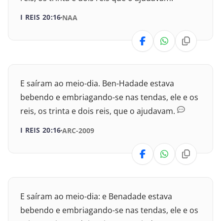
I Crônicas
I REIS 20:16
NAA
II Crônicas
Esdras
Neemias
E saíram ao meio-dia. Ben-Hadade estava
bebendo e embriagando-se nas tendas, ele e os
Ester
reis, os trinta e dois reis, que o ajudavam.
Jó
I REIS 20:16
ARC-2009
Salmos
Provérbios
E saíram ao meio-dia: e Benadade estava
Eclesiastes
bebendo e embriagando-se nas tendas, ele e os
Cânticos