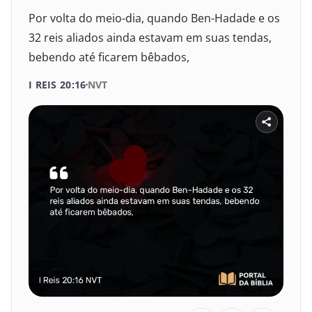
Por volta do meio-dia, quando Ben-Hadade e os
32 reis aliados ainda estavam em suas tendas,
bebendo até ficarem bêbados,
I REIS 20:16
NVT
SELECIONE UM LIVRO
SELECIONE O VERSÍCULO
1
2
3
4
5
6
VELHO TESTAMENTO
7
8
9
10
11
12
Gênesis
13
14
15
16
17
18
Êxodo
19
20
21
22
23
24
Levítico