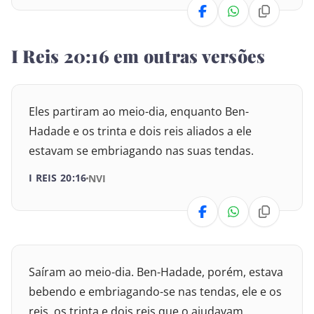
Números
25
26
27
28
29
30
I Reis 20:16 em outras versões
Deuteronômio
31
32
33
34
35
36
Josué
37
38
39
40
41
42
Eles partiram ao meio-dia, enquanto Ben-
Juízes
Hadade e os trinta e dois reis aliados a ele
43
estavam se embriagando nas suas tendas.
Rute
I REIS 20:16
NVI
I Samuel
II Samuel
I Reis
Saíram ao meio-dia. Ben-Hadade, porém, estava
II Reis
bebendo e embriagando-se nas tendas, ele e os
reis, os trinta e dois reis que o ajudavam.