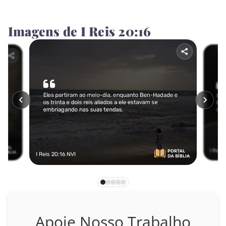
Jonas
Imagens de I Reis 20:16
Miquéias
Naum
Habacuque
Sofonias
Ageu
Zacarias
Malaquias
NOVO TESTAMENTO
Apoie Nosso Trabalho
Mateus