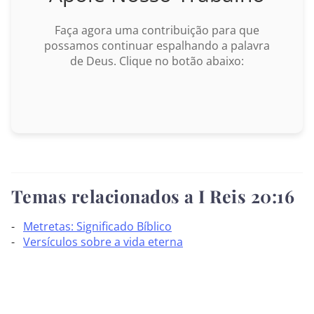
Marcos
Faça agora uma contribuição para que
possamos continuar espalhando a palavra
Lucas
de Deus. Clique no botão abaixo:
João
Atos
BUSCAR
Romanos
I Coríntios
Temas relacionados a I Reis 20:16
II Coríntios
Metretas: Significado Bíblico
Versículos sobre a vida eterna
Gálatas
Efésios