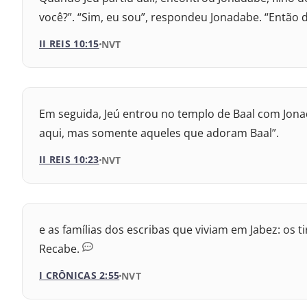
1993 – Almeida Revisada e Atualizada
você?”. “Sim, eu sou”, respondeu Jonadabe. “Então 
Nova Versão Internacional
II REIS 10:15
VERSÃO DA BÍBLIA
NVT
2009 – Almeida Revisada e Corrigida
VERSÃO
1969 – Almeida Revisada e Corrigida
Em seguida, Jeú entrou no templo de Baal com Jona
Nova Versão Internacional
1993 – Almeida Revisada e Atualizada
aqui, mas somente aqueles que adoram Baal”.
2017 – Nova Almeida Atualizada
II REIS 10:23
VERSÃO DA BÍBLIA
NVT
2009 – Almeida Revisada e Corrigida
VERSÃO
1969 – Almeida Revisada e Corrigida
e as famílias dos escribas que viviam em Jabez: os 
Nova Versão Internacional
1993 – Almeida Revisada e Atualizada
Recabe.
2017 – Nova Almeida Atualizada
I CRÔNICAS 2:55
VERSÃO DA BÍBLIA
NVT
2009 – Almeida Revisada e Corrigida
VERSÃO