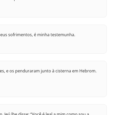
meus sofrimentos, é minha testemunha.
es, e os penduraram junto à cisterna em Hebrom.
, Jeú lhe disse: “Você é leal a mim como sou a