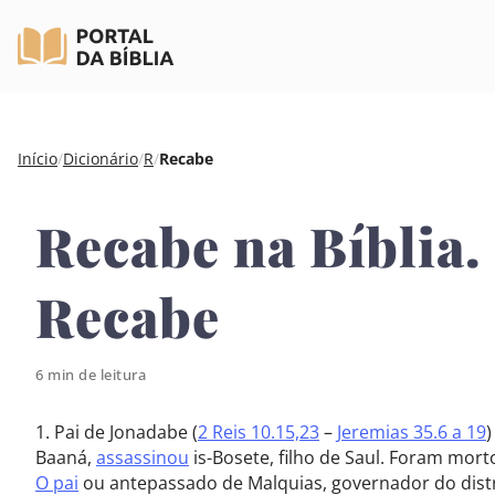
Pular
Início
/
Dicionário
/
R
/
Recabe
para
o
Recabe na Bíblia.
conteúdo
Recabe
6 min de leitura
1. Pai de Jonadabe (
2 Reis 10.15,23
–
Jeremias 35.6 a 19
)
Baaná,
assassinou
is-Bosete, filho de Saul. Foram mor
O pai
ou antepassado de Malquias, governador do dist