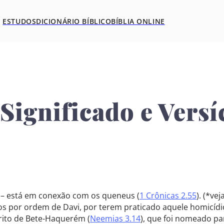
ESTUDOS
DICIONÁRIO BÍBLICO
BÍBLIA ONLINE
 Significado e Vers
 – está em conexão com os queneus (
1 Crônicas 2.55
). (*ve
tos por ordem de Davi, por terem praticado aquele homicídi
rito de Bete-Haquerém (
Neemias 3.14
), que foi nomeado pa