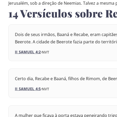
Jerusalém, sob a direção de Neemias. Talvez a mesma 
14 Versículos sobre 
Dois de seus irmãos, Baaná e Recabe, eram capitãe
Beerote. A cidade de Beerote fazia parte do territó
II SAMUEL 4:2
VERSÃO DA BÍBLIA
NVT
VERSÃO
Certo dia, Recabe e Baaná, filhos de Rimom, de Bee
Nova Versão Internacional
II SAMUEL 4:5
VERSÃO DA BÍBLIA
NVT
2017 – Nova Almeida Atualizada
VERSÃO
2009 – Almeida Revisada e Corrigida
1969 – Almeida Revisada e Corrigida
A mulher que ficava à porta estava peneirando tri
Nova Versão Internacional