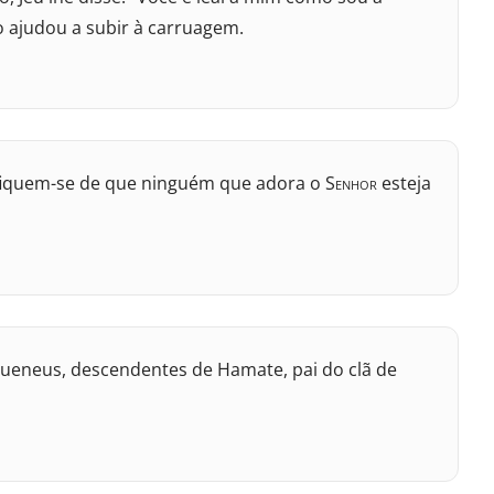
o ajudou a subir à carruagem.
ifiquem-se de que ninguém que adora o S
enhor
esteja
s queneus, descendentes de Hamate, pai do clã de