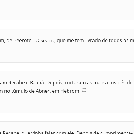
m, de Beerote: “O S
enhor
, que me tem livrado de todos os 
am Recabe e Baaná. Depois, cortaram as mãos e os pés del
am no túmulo de Abner, em Hebrom.
e Recabe, que vinha falar com ele. Depois de cumprimentá-lo