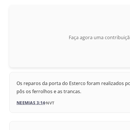
1969 – Almeida Revisada e Corrigida
Nova Versão Internacional
1993 – Almeida Revisada e Atualizada
2017 – Nova Almeida Atualizada
Faça agora uma contribuiçã
2009 – Almeida Revisada e Corrigida
1969 – Almeida Revisada e Corrigida
1993 – Almeida Revisada e Atualizada
Os reparos da porta do Esterco foram realizados po
pôs os ferrolhos e as trancas.
NEEMIAS 3:14
VERSÃO DA BÍBLIA
NVT
VERSÃO