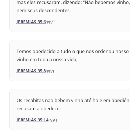
mas eles recusaram, dizendo: “Não bebemos vinho,
Nova Versão Internacional
nem seus descendentes.
2017 – Nova Almeida Atualizada
JEREMIAS 35:6
VERSÃO DA BÍBLIA
NVT
2009 – Almeida Revisada e Corrigida
VERSÃO
1969 – Almeida Revisada e Corrigida
Temos obedecido a tudo o que nos ordenou nosso an
Nova Versão Internacional
1993 – Almeida Revisada e Atualizada
vinho em toda a nossa vida,
2017 – Nova Almeida Atualizada
JEREMIAS 35:8
VERSÃO DA BÍBLIA
NVI
2009 – Almeida Revisada e Corrigida
VERSÃO
1969 – Almeida Revisada e Corrigida
Os recabitas não bebem vinho até hoje em obediênc
Nova Versão Transformadora
1993 – Almeida Revisada e Atualizada
recusam a obedecer.
2017 – Nova Almeida Atualizada
JEREMIAS 35:14
VERSÃO DA BÍBLIA
NVT
2009 – Almeida Revisada e Corrigida