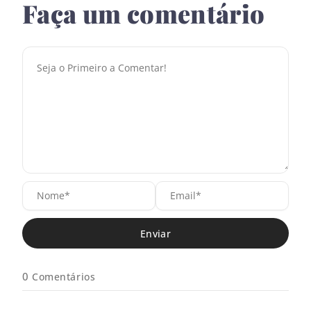
Faça um comentário
N
E
o
m
m
a
e
i
*
l
*
0
Comentários