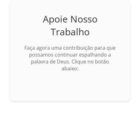
Nova Versão Internacional
Apoie Nosso
2017 – Nova Almeida Atualizada
Trabalho
2009 – Almeida Revisada e Corrigida
Faça agora uma contribuição para que
1969 – Almeida Revisada e Corrigida
possamos continuar espalhando a
palavra de Deus. Clique no botão
1993 – Almeida Revisada e Atualizada
abaixo: