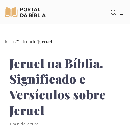
Pular
Início
/
Dicionário
/
J
/
Jeruel
para
o
Jeruel na Bíblia.
conteúdo
Significado e
Versículos sobre
Jeruel
1 min de leitura