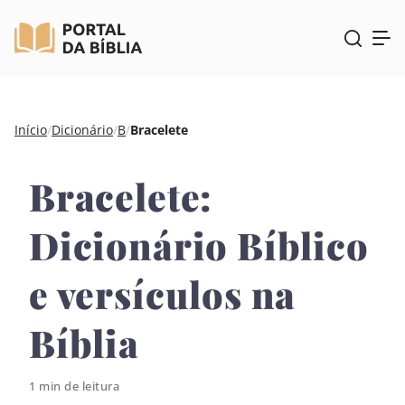
Pular
Início
/
Dicionário
/
B
/
Bracelete
para
o
Bracelete:
conteúdo
Dicionário Bíblico
e versículos na
Bíblia
1 min de leitura