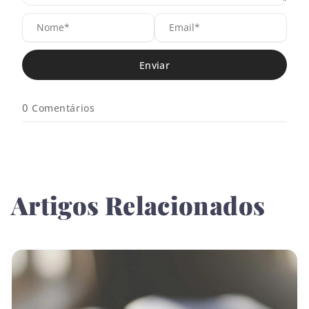
N
E
o
m
m
a
e
i
*
l
*
0
Comentários
Artigos Relacionados